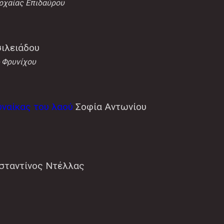
ρχαίας Επιδαύρου
ιλειάδου
 Φρυνίχου
υναίκας του λαού
Σοφία Αντωνίου
σταντίνος Ντέλλας