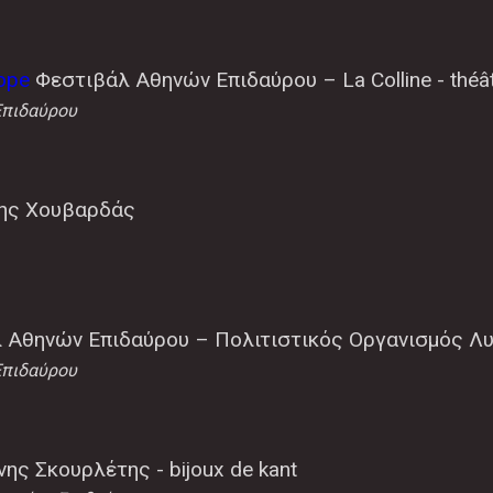
ope
Φεστιβάλ Αθηνών Επιδαύρου – La Colline - théât
Επιδαύρου
νης Χουβαρδάς
λ Αθηνών Επιδαύρου – Πολιτιστικός Οργανισμός 
Επιδαύρου
νης Σκουρλέτης - bijoux de kant