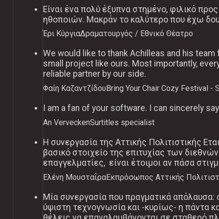
Είναι ένα πολύ έξυπνα στημένο, φιλικό προ
ηθοποιών. Μακράν το καλύτερο που έχω δου
Έρι Κύργια
Δραματουργός / Εθνικό Θέατρο
We would like to thank Achilleas and his team 
small project like ours. Most importantly, eve
reliable partner by our side.
Φαίη Καζαντζίδου
Bring Your Chair Cozy Festival - 
I am a fan of your software. I can sincerely sa
An Vervecken
Surtitles specialist
Η συνεργασία της Αττικής Πολιτιστικής Ετα
βασικό στοιχείο της επιτυχίας των διεθνών
επαγγελματίες, είναι έτοιμοι αν πάσα στι
Ελένη Μουσταΐρα
Εκπρόσωπος Αττικής Πολιτιστ
Μία συνεργασία που πραγματικά απόλαυσα: ό
ύψιστη τεχνογνωσία και -κυρίως- η πάντα κα
θέλεις να επαναλαμβάνονται σε σταθερό πλ