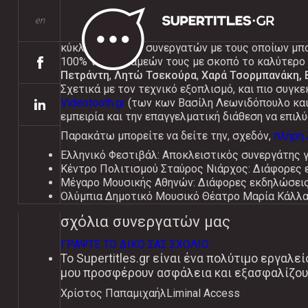
εμπειρία
en
Από το 2004 μέχρι σήμερα έχουμε προσφέρει υπέ
κύκλο έμπιστων συνεργατών με τους οποίων μπο
100% των δυνάμεών τους με σκοπό το καλύτερο δ
Πετράντη
,
Λητώ Τσεκούρα
,
Χαρά Τσορμπανάκη, 
Σχετικά με τον τεχνικό εξοπλισμό, και πιο συγκε
Videotooth.gr
(των κων Βασίλη Λεωνιδόπουλο και 
εμπειρία και την επαγγελματική διάθεση να επιλ
Παρακάτω μπορείτε να δείτε την, σχεδόν,
πλήρη 
Ελληνικό Φεστιβάλ: Αποκλειστικός συνεργάτης γι
Κέντρο Πολιτισμού Σταύρος Νιάρχος: Διάφορες 
Μέγαρο Μουσικής Αθηνών: Διάφορες εκδηλώσει
Ολύμπια Δημοτικό Μουσικό Θέατρο Μαρία Κάλλας
σχόλια συνεργατών μας
ΓΡΑΨΤΕ ΤΟ ΔΙΚΟ ΣΑΣ ΣΧΟΛΙΟ
Το Supertitles.gr είναι ένα πολύτιμο εργαλε
μου προσφέρουν ασφάλεια και εξασφαλίζου
Χρίστος Παπαμιχαήλ
Liminal Access