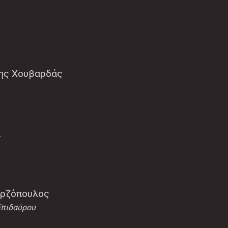
νης Χουβαρδάς
α
ερζόπουλος
Επιδαύρου