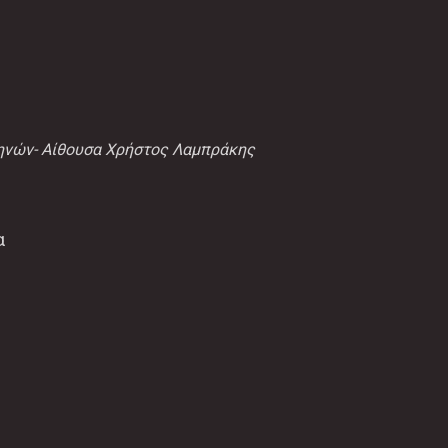
νών- Αίθουσα Χρήστος Λαμπράκης
α