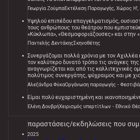
Γεωργία Ζούμπα
Εκτέλεση Παραγωγής, Χώρος Η',
Υψηλού επιπέδου επαγγελματισμός, ουσιαστ
τους ανθρώπους του θεάτρου που εμπιστεύε
«Κύκλωπα», «Θεσμοφοριάζουσες» και στην «
Παντελής Δεντάκης
Σκηνοθέτης
Συνεργάζομαι πολλά χρόνια με τον Αχιλλέα 
τον καλύτερο δυνατό τρόπο τις ανάγκες τη
αναγνωρίζεται και από τις καλλιτεχνικές ο
πολύτιμος συνεργάτης, ψύχραιμος και με χιο
Αλεξάνδρα Φύκα
Οργάνωση παραγωγής - Φεστιβά
Είμαι πολύ ευχαριστημένη και ικανοποιημέν
Ελένη Δουβρή
Χειρισμός υπερτίτλων - Εθνικό Θέ
παραστάσεις/εκδηλώσεις που συμ
2025