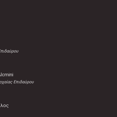
Επιδαύρου
Alcmini
ρχαίας Επιδαύρου
υλος