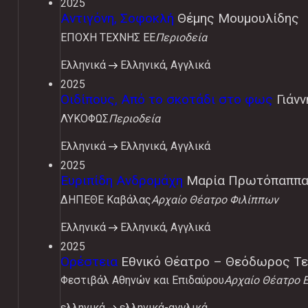
2025
Αντιγόνη, Σοφοκλή
Θέμης Μουμουλίδης
ΕΠΟΧΗ ΤΕΧΝΗΣ ΕΕ
Περιοδεία
Ελληνικά
Ελληνικά, Αγγλικά
2025
Οιδίπους, Από το σκοτάδι στο φως
Γιάν
ΛΥΚΟΦΩΣ
Περιοδεία
Ελληνικά
Ελληνικά, Αγγλικά
2025
Ευριπίδη Ανδρομάχη
Μαρία Πρωτόπαππ
ΔΗΠΕΘΕ Καβάλας
Αρχαίο Θέατρο Φιλίππων
Ελληνικά
Ελληνικά, Αγγλικά
2025
Ορέστεια
Εθνικό Θέατρο – Θεόδωρος Τ
Φεστιβάλ Αθηνών και Επιδαύρου
Αρχαίο Θέατρο 
ελληνικά
ελληνικά-αγγλικά