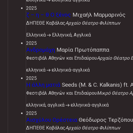
2025
ζ – η – θ Ο ξένος
Μιχαήλ Μαρμαρινός
ΔΗΠΕΘΕ Καβάλας
Αρχαίο Θέατρο Φιλίππων
Ελληνικά
Ελληνικά, Αγγλικά
2025
Ανδρομάχη
Μαρία Πρωτόπαππα
Φεστιβάλ Αθηνών και Επιδαύρου
Αρχαίο Θέατρο 
ελληνικά
ελληνικά-αγγλικά
2025
Η άλλη ματιά
Seeds (M. & C. Kalkanis) ft. 
Φεστιβάλ Αθηνών και Επιδαύρου
Μικρό Θέατρο Α
ελληνικά, αγγλικά
ελληνικά-αγγλικά
2025
Αισχύλου Ορέστεια
Θεόδωρος Τερζόπο
ΔΗΠΕΘΕ Καβάλας
Αρχαίο Θέατρο Φιλίππων