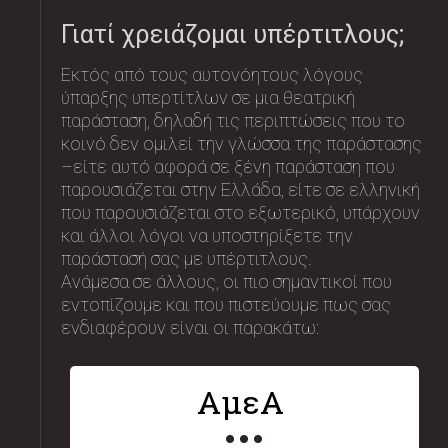
Γιατί χρειάζομαι υπέρτιτλους;
Εκτός από τους αυτονόητους λόγους
ύπαρξης υπερτίτλων σε μια θεατρική
παράσταση, δηλαδή τις περιπτώσεις που το
κοινό δεν ομιλεί την γλώσσα της παράστασης
–είτε αυτό αφορά σε ξένη παράσταση που
παρουσιάζεται στην Ελλάδα, είτε σε ελληνική
που παρουσιάζεται στο εξωτερικό, υπάρχουν
και άλλοι λόγοι να υποστηρίξετε την
παράστασή σας με υπέρτιτλους.
Ανάμεσα σε άλλους, οι πιο σημαντικοί που
εντοπίζουμε και που πιστεύουμε πως σας
ενδιαφέρουν είναι οι παρακάτω:
ΑμεA