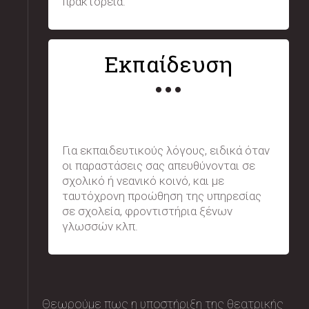
πρακτορεία.
Εκπαίδευση
Για εκπαιδευτικούς λόγους, ειδικά όταν
οι παραστάσεις σας απευθύνονται σε
σχολικό ή νεανικό κοινό, και με
ταυτόχρονη προώθηση της υπηρεσίας
σε σχολεία, φροντιστήρια ξένων
γλωσσών κλπ.
Θεωρούμε πως η υποστήριξη της θεατρικής