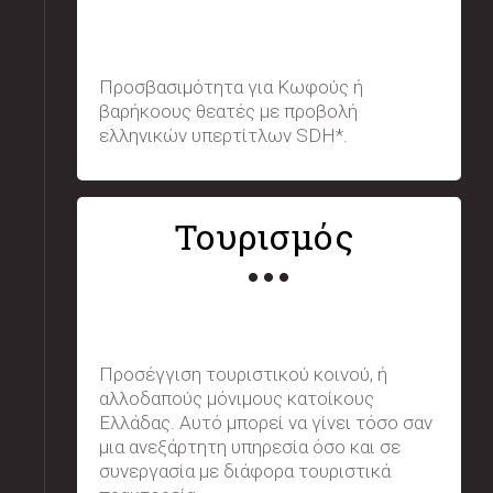
Προσβασιμότητα για Κωφούς ή
βαρήκοους θεατές με προβολή
ελληνικών υπερτίτλων SDH*.
Τουρισμός
Προσέγγιση τουριστικού κοινού, ή
αλλοδαπούς μόνιμους κατοίκους
Ελλάδας. Αυτό μπορεί να γίνει τόσο σαν
μια ανεξάρτητη υπηρεσία όσο και σε
συνεργασία με διάφορα τουριστικά